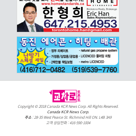
Copyright © 2018 Canada KCR News Corp. All Rights Reserved.
Canada KCR News Corp.
주소
: 28-35 West Pearce St. Richmind Hill ON. L4B 3A9
고객 상담전화 : 416-590-1004